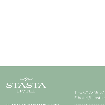
T
+43/1/865 97
E
hotel@stasta.