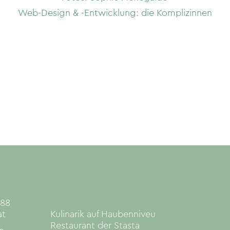
Web-Design & -Entwicklung:
die Komplizinnen
 88
at
Kulinarik auf Haubenniveu
Restaurant der Stasta