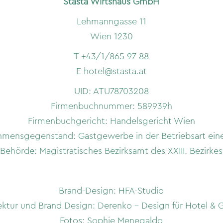
Stasta Wirtshaus GmbH
Lehmanngasse 11
Wien 1230
T
+43/1/865 97 88
E
hotel@stasta.at
UID: ATU78703208
Firmenbuchnummer: 589939h
Firmenbuchgericht: Handelsgericht Wien
mensgegenstand: Gastgewerbe in der Betriebsart ein
Behörde: Magistratisches Bezirksamt des XXIII. Bezirkes
Brand-Design:
HFA-Studio
ektur und Brand Design:
Derenko – Design für Hotel &
Fotos:
Sophie Menegaldo